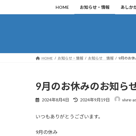
コ
ナ
HOME
お知らせ・情報
あしか
ン
ビ
テ
ゲ
ン
ー
ツ
シ
へ
ョ
ス
ン
キ
に
HOME
お知らせ・情報
お知らせ 情報
9月のお
ッ
移
プ
動
9月のお休みのお知ら
最
2024年8月4日
2024年9月19日
vivre-
終
更
いつもありがとうございます。
新
日
時
9月の休み
: