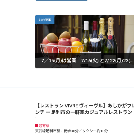
前の記事
7／15(月)は営業 7/16(火) と7/ 22(月)23(火)休みます
2024年7月12日
【レストラン VIVRE ヴィーヴル】あしかがフ
ンチ ー 足利市の一軒家カジュアルレストラン
■最寄駅
東武線足利市駅：徒歩30分／タクシー約10分