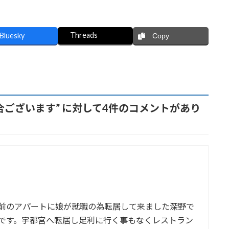
Threads
Bluesky
Copy
合ございます
” に対して4件のコメントがあり
前のアパートに娘が就職の為転居して来ました深野で
です。宇都宮へ転居し足利に行く事もなくレストラン