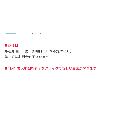
■ディナー
17:30~22:00 (L.o 21:00)
■定休日
毎週月曜日／第三火曜日（ほか不定休あり）
詳しくはお問合せ下さいませ
■MAP [拡大地図を表示をクリックで新しい画面が開きます]