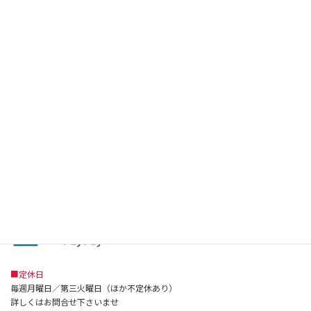
■住所
〒326-0801 栃木県足利市有楽町843-21
(旧足利市民会館前)
■電話：0284-41-8281
■FAX：0284-41-8281
■Mail：info@vivre-ashikaga.com
■駐車場：敷地内 8台
■営業時間
■ランチ
11:30~15:00 (L.o 14:00)
■ディナー
17:30~22:00 (L.o 21:00)
■定休日
毎週月曜日／第三火曜日（ほか不定休あり）
詳しくはお問合せ下さいませ