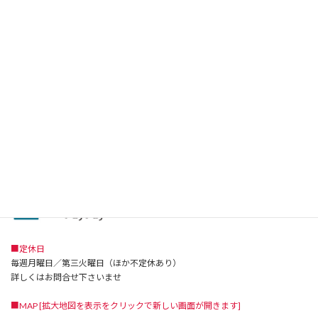
(旧足利市民会館前)
■電話：0284-41-8281
■FAX：0284-41-8281
■Mail：info@vivre-ashikaga.com
■駐車場：敷地内 8台
■営業時間
■ランチ
11:30~15:00 (L.o 14:00)
■ディナー
17:30~22:00 (L.o 21:00)
■定休日
毎週月曜日／第三火曜日（ほか不定休あり）
詳しくはお問合せ下さいませ
■MAP [拡大地図を表示をクリックで新しい画面が開きます]